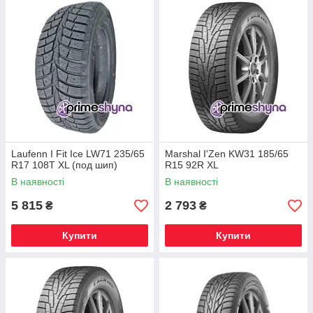
Laufenn I Fit Ice LW71 235/65
Marshal I'Zen KW31 185/65
R17 108T XL (под шип)
R15 92R XL
В наявності
В наявності
5 815
2 793
₴
₴
Купити
Купити