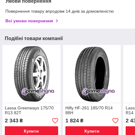
Умови повернення
Повернення товару впродовж 14 днів за домовленістю
Всі умови повернення
Подібні товари компанії
Lassa Greenways 175/70
Hifly HF-261 185/70 R14
Lass
R13 82T
88H
R14
2 343
1 824
2 4
₴
₴
Купити
Купити