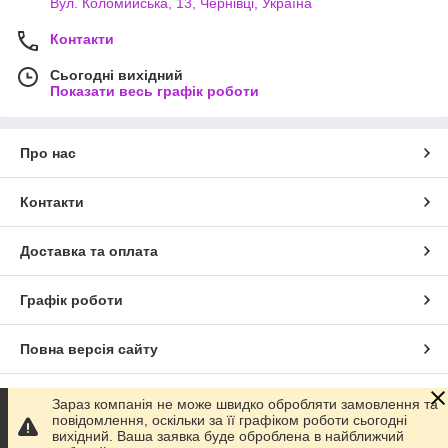
Вул. Коломийська, 13, Чернівці, Україна
Контакти
Сьогодні вихідний
Показати весь графік роботи
Про нас
Контакти
Доставка та оплата
Графік роботи
Повна версія сайту
Сайт створено на маркетплейсі
Prom.ua
Зараз компанія не може швидко обробляти замовлення та
повідомлення, оскільки за її графіком роботи сьогодні
вихідний. Ваша заявка буде оброблена в найближчий
Політика конфіденційності