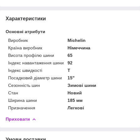
Характеристики
Основні атрибути
Виробник
Michelin
Країна виробник
Німеччина
Висота профілю шини
65
Індекс навантаження шини
92
Індекс швидкості
T
Посадковий діаметр шини
15"
Сезонність шин
Зимові шини
Стан
Новий
Ширина шини
185 мм
Призначення
Легкові
Приховати
Умови доставки