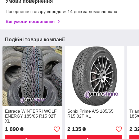
Умови повернення
Повернення товару впродовж 14 днів за домовленістю
Всі умови повернення
Подібні товари компанії
Estrada WINTERRI WOLF
Sonix Prime A/S 185/65
Tria
ENERGY 185/65 R15 92T
R15 92T XL
185/
XL
1 890
2 135
2 3
₴
₴