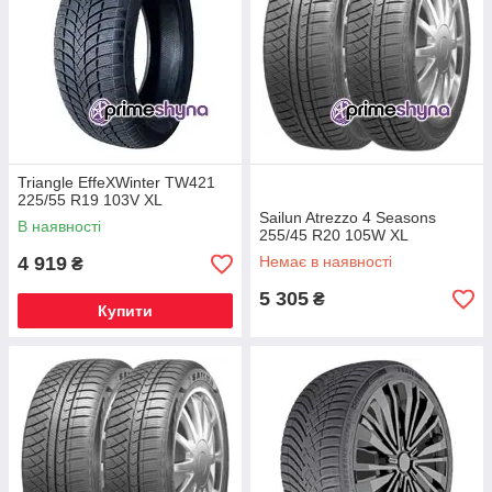
Triangle EffeXWinter TW421
225/55 R19 103V XL
Sailun Atrezzo 4 Seasons
В наявності
255/45 R20 105W XL
4 919
Немає в наявності
₴
5 305
₴
Купити