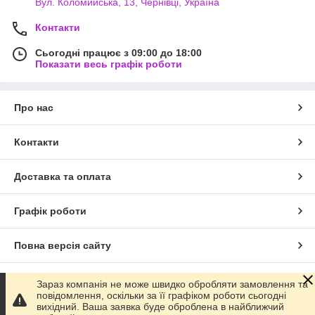
Вул. Коломийська, 13, Чернівці, Україна
Контакти
Сьогодні працює з 09:00 до 18:00
Показати весь графік роботи
Про нас
Контакти
Доставка та оплата
Графік роботи
Повна версія сайту
Сайт створено на маркетплейсі
Prom.ua
Зараз компанія не може швидко обробляти замовлення та
повідомлення, оскільки за її графіком роботи сьогодні
вихідний. Ваша заявка буде оброблена в найближчий
Політика конфіденційності