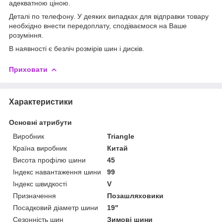
адекватною ціною.
Деталі по телефону. У деяких випадках для відправки товару
необхідно внести передоплату, сподіваємося на Ваше
розуміння.
В наявності є безліч розмірів шин і дисків.
Приховати
Характеристики
Основні атрибути
Виробник
Triangle
Країна виробник
Китай
Висота профілю шини
45
Індекс навантаження шини
99
Індекс швидкості
V
Призначення
Позашляховики
Посадковий діаметр шини
19"
Сезонність шин
Зимові шини