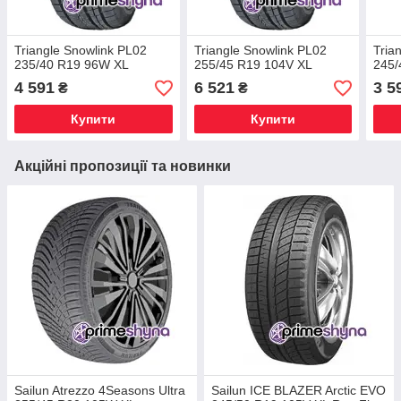
Triangle Snowlink PL02
Triangle Snowlink PL02
Tria
235/40 R19 96W XL
255/45 R19 104V XL
245/
4 591
6 521
3 5
₴
₴
Купити
Купити
Акційні пропозиції та новинки
Sailun Atrezzo 4Seasons Ultra
Sailun ICE BLAZER Arctic EVO