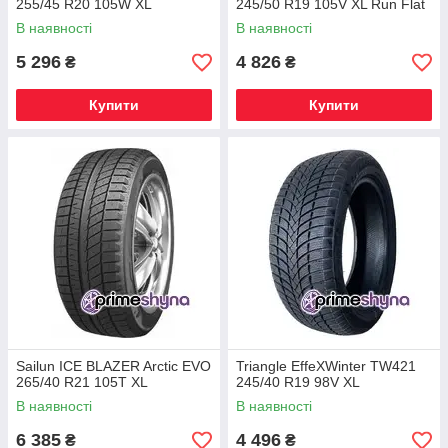
255/45 R20 105W XL
245/50 R19 105V XL Run Flat
В наявності
В наявності
5 296
4 826
₴
₴
Купити
Купити
Sailun ICE BLAZER Arctic EVO
Triangle EffeXWinter TW421
265/40 R21 105T XL
245/40 R19 98V XL
В наявності
В наявності
6 385
4 496
₴
₴