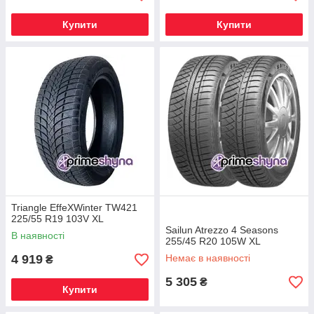
Купити
Купити
Triangle EffeXWinter TW421
225/55 R19 103V XL
Sailun Atrezzo 4 Seasons
В наявності
255/45 R20 105W XL
4 919
Немає в наявності
₴
5 305
₴
Купити