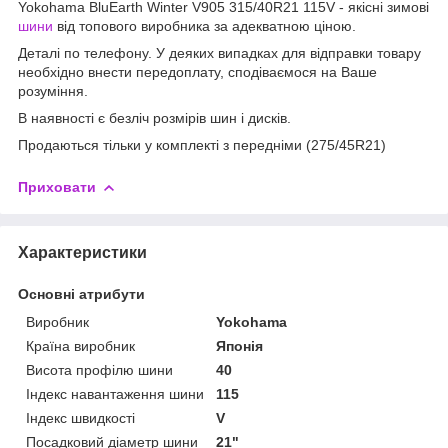
Yokohama BluEarth Winter V905 315/40R21 115V - якісні зимові
шини
від топового виробника за адекватною ціною.
Деталі по телефону. У деяких випадках для відправки товару
необхідно внести передоплату, сподіваємося на Ваше
розуміння.
В наявності є безліч розмірів шин і дисків.
Продаються тільки у комплекті з передніми (275/45R21)
Приховати
Характеристики
Основні атрибути
Виробник
Yokohama
Країна виробник
Японія
Висота профілю шини
40
Індекс навантаження шини
115
Індекс швидкості
V
Посадковий діаметр шини
21"