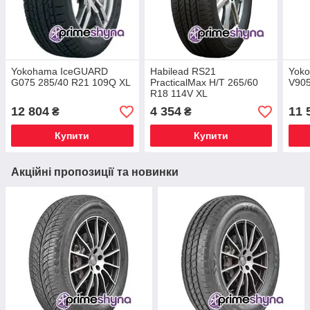
Yokohama IceGUARD
Habilead RS21
Yoko
G075 285/40 R21 109Q XL
PracticalMax H/T 265/60
V905
R18 114V XL
12 804
4 354
11 
₴
₴
Купити
Купити
Акційні пропозиції та новинки