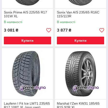
Sonix Prime A/S 225/55 R17
Sonix Van A/S 235/65 R16C
101W XL
115/113R
В наявності
В наявності
3 081
3 877
₴
₴
Купити
Купити
Laufenn I Fit Ice LW71 235/65
Marshal I'Zen KW31 185/65
R17 108T XL (под шип)
R15 92R XL