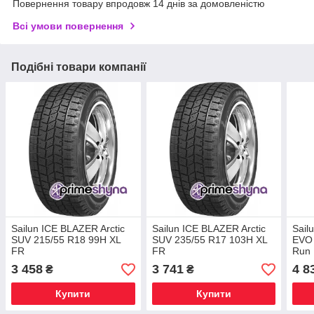
Повернення товару впродовж 14 днів за домовленістю
Всі умови повернення
Подібні товари компанії
Sailun ICE BLAZER Arctic
Sailun ICE BLAZER Arctic
Sail
SUV 215/55 R18 99H XL
SUV 235/55 R17 103H XL
EVO 
FR
FR
Run 
3 458
3 741
4 8
₴
₴
Купити
Купити