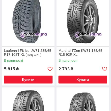
Laufenn I Fit Ice LW71 235/65
Marshal I'Zen KW31 185/65
R17 108T XL (под шип)
R15 92R XL
В наявності
В наявності
5 815
2 793
₴
₴
Купити
Купити