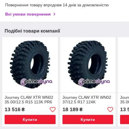
Повернення товару впродовж 14 днів за домовленістю
Всі умови повернення
Подібні товари компанії
Journey CLAW XTR WN02
Journey CLAW XTR WN02
Jou
35.00/12.5 R15 113K PR6
37/12.5 R17 124K
35.0
13 516
18 189
13 
₴
₴
Купити
Купити