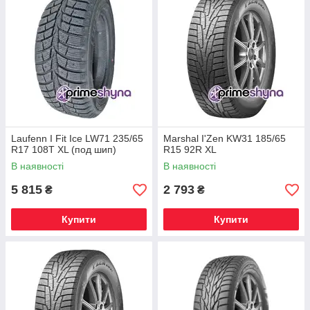
Laufenn I Fit Ice LW71 235/65
Marshal I'Zen KW31 185/65
R17 108T XL (под шип)
R15 92R XL
В наявності
В наявності
5 815
2 793
₴
₴
Купити
Купити