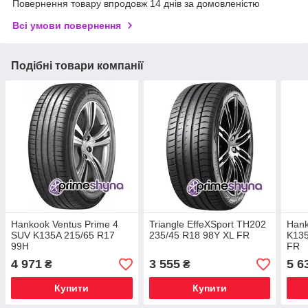
Повернення товару впродовж 14 днів за домовленістю
Всі умови повернення
Подібні товари компанії
Hankook Ventus Prime 4
Triangle EffeXSport TH202
Hank
SUV K135A 215/65 R17
235/45 R18 98Y XL FR
K135
99H
FR
4 971
3 555
5 6
₴
₴
Купити
Купити