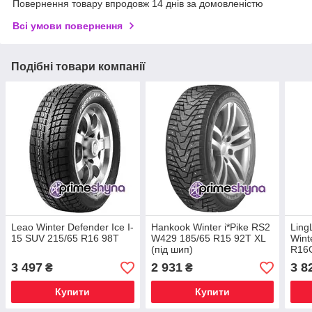
Повернення товару впродовж 14 днів за домовленістю
Всі умови повернення
Подібні товари компанії
Leao Winter Defender Ice I-
Hankook Winter i*Pike RS2
Ling
15 SUV 215/65 R16 98T
W429 185/65 R15 92T XL
Wint
(під шип)
R16C
3 497
2 931
3 8
₴
₴
Купити
Купити