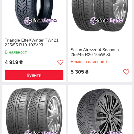
Triangle EffeXWinter TW421
225/55 R19 103V XL
Sailun Atrezzo 4 Seasons
В наявності
255/45 R20 105W XL
4 919
Немає в наявності
₴
5 305
₴
Купити