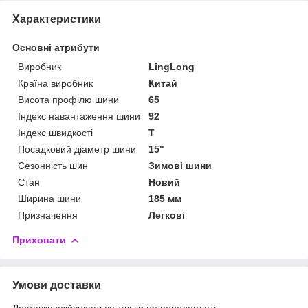
Характеристики
Основні атрибути
Виробник
LingLong
Країна виробник
Китай
Висота профілю шини
65
Індекс навантаження шини
92
Індекс швидкості
T
Посадковий діаметр шини
15"
Сезонність шин
Зимові шини
Стан
Новий
Ширина шини
185 мм
Призначення
Легкові
Приховати
Умови доставки
Доставка здійснюється тільки по передоплаті.