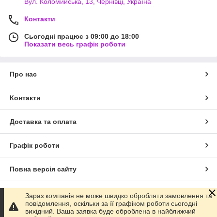
Вул. Коломийська, 13, Чернівці, Україна
Контакти
Сьогодні працює з 09:00 до 18:00
Показати весь графік роботи
Про нас
Контакти
Доставка та оплата
Графік роботи
Повна версія сайту
Сайт створено на маркетплейсі
Prom.ua
Зараз компанія не може швидко обробляти замовлення та
повідомлення, оскільки за її графіком роботи сьогодні
вихідний. Ваша заявка буде оброблена в найближчий
Політика конфіденційності