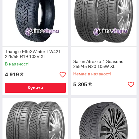
Triangle EffeXWinter TW421
225/55 R19 103V XL
Sailun Atrezzo 4 Seasons
В наявності
255/45 R20 105W XL
4 919
Немає в наявності
₴
5 305
₴
Купити