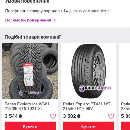
Умови повернення
Повернення товару впродовж 14 днів за домовленістю
Всі умови повернення
Подібні товари компанії
Petlas Explero Ice W681
Petlas Explero PT431 H/T
Petl
215/65 R16 102T XL
215/60 R17 96V
285/
3 544
3 502
5 8
₴
₴
Купити
Купити