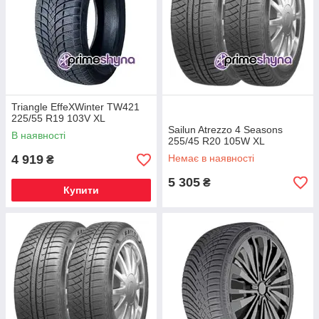
Triangle EffeXWinter TW421
225/55 R19 103V XL
Sailun Atrezzo 4 Seasons
В наявності
255/45 R20 105W XL
4 919
Немає в наявності
₴
5 305
₴
Купити