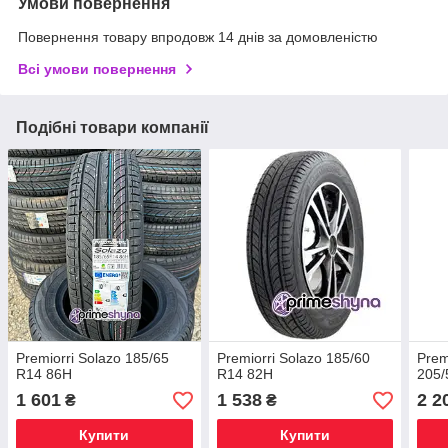
Умови повернення
Повернення товару впродовж 14 днів за домовленістю
Всі умови повернення
Подібні товари компанії
Premiorri Solazo 185/65
Premiorri Solazo 185/60
Prem
R14 86H
R14 82H
205/
1 601
1 538
2 2
₴
₴
Купити
Купити