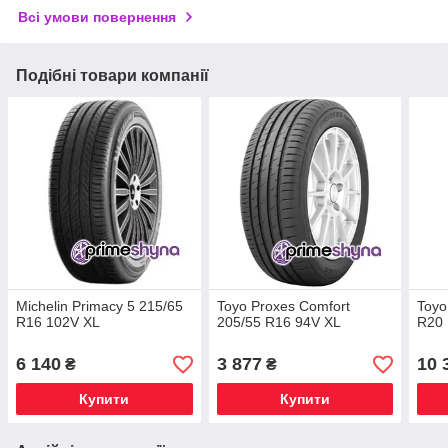
Всі умови повернення
Подібні товари компанії
Michelin Primacy 5 215/65
Toyo Proxes Comfort
Toyo
R16 102V XL
205/55 R16 94V XL
R20 
6 140
3 877
10 
₴
₴
Купити
Купити