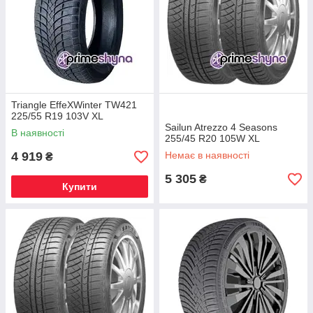
Triangle EffeXWinter TW421
225/55 R19 103V XL
Sailun Atrezzo 4 Seasons
В наявності
255/45 R20 105W XL
4 919
Немає в наявності
₴
5 305
₴
Купити