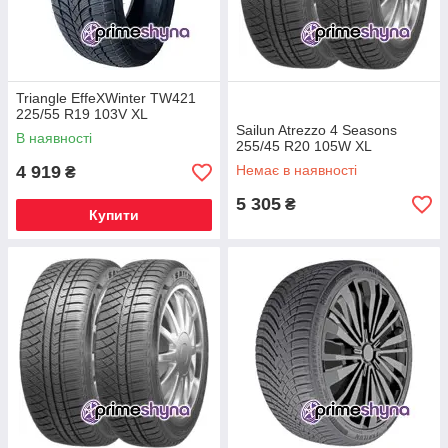
Triangle EffeXWinter TW421
225/55 R19 103V XL
Sailun Atrezzo 4 Seasons
В наявності
255/45 R20 105W XL
4 919
Немає в наявності
₴
5 305
₴
Купити