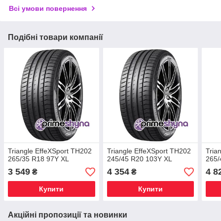
Всі умови повернення
Подібні товари компанії
Triangle EffeXSport TH202
Triangle EffeXSport TH202
Tria
265/35 R18 97Y XL
245/45 R20 103Y XL
265/
3 549
4 354
4 8
₴
₴
Купити
Купити
Акційні пропозиції та новинки