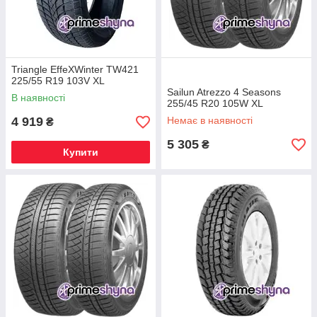
Triangle EffeXWinter TW421
225/55 R19 103V XL
Sailun Atrezzo 4 Seasons
В наявності
255/45 R20 105W XL
4 919
Немає в наявності
₴
5 305
₴
Купити