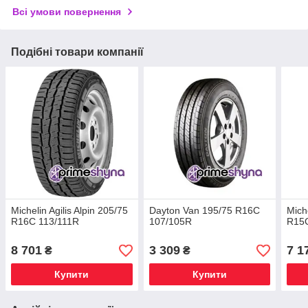
Всі умови повернення
Подібні товари компанії
Michelin Agilis Alpin 205/75
Dayton Van 195/75 R16C
Miche
R16C 113/111R
107/105R
R15
8 701
3 309
7 1
₴
₴
Купити
Купити