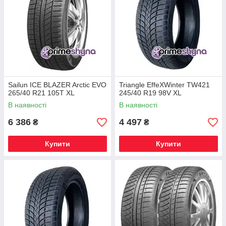
Sailun ICE BLAZER Arctic EVO
Triangle EffeXWinter TW421
265/40 R21 105T XL
245/40 R19 98V XL
В наявності
В наявності
6 386
4 497
₴
₴
Купити
Купити