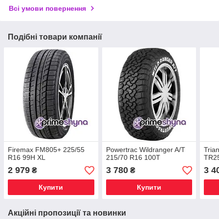
Всі умови повернення
Подібні товари компанії
Firemax FM805+ 225/55
Powertrac Wildranger A/T
Tria
R16 99H XL
215/70 R16 100T
TR25
2 979
3 780
3 4
₴
₴
Купити
Купити
Акційні пропозиції та новинки