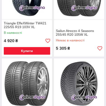
Triangle EffeXWinter TW421
225/55 R19 103V XL
Sailun Atrezzo 4 Seasons
В наявності
255/45 R20 105W XL
4 920
Немає в наявності
₴
5 305
₴
Купити