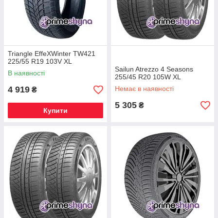
Triangle EffeXWinter TW421
225/55 R19 103V XL
Sailun Atrezzo 4 Seasons
В наявності
255/45 R20 105W XL
4 919
Немає в наявності
₴
5 305
₴
Купити