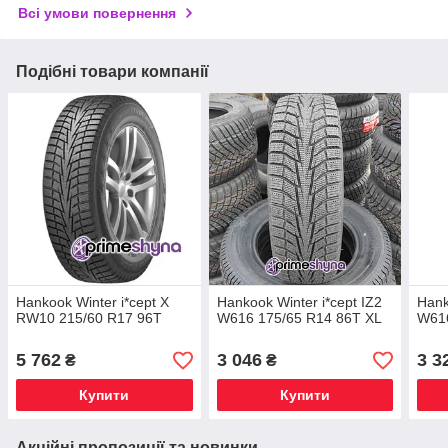
Всі умови повернення
Подібні товари компанії
Hankook Winter i*cept X
Hankook Winter i*cept IZ2
Hank
RW10 215/60 R17 96T
W616 175/65 R14 86T XL
W616
5 762
3 046
3 3
₴
₴
Купити
Купити
Акційні пропозиції та новинки