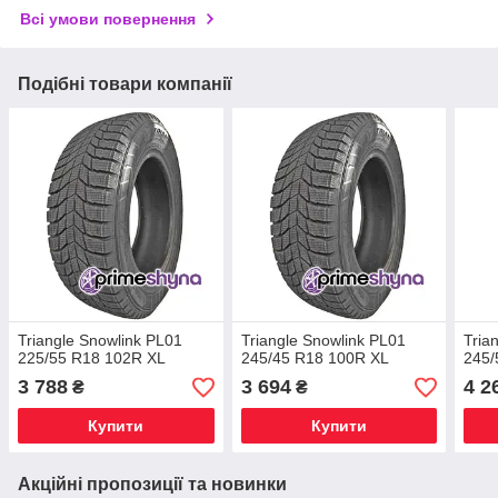
Всі умови повернення
Подібні товари компанії
Triangle Snowlink PL01
Triangle Snowlink PL01
Tria
225/55 R18 102R XL
245/45 R18 100R XL
245/
3 788
3 694
4 2
₴
₴
Купити
Купити
Акційні пропозиції та новинки