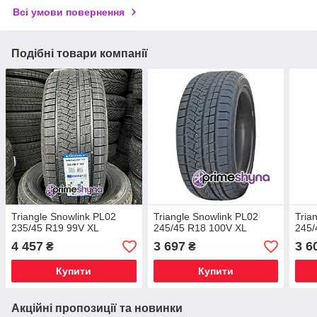
Всі умови повернення
Подібні товари компанії
Triangle Snowlink PL02
Triangle Snowlink PL02
Tria
235/45 R19 99V XL
245/45 R18 100V XL
245/
4 457
3 697
3 6
₴
₴
Купити
Купити
Акційні пропозиції та новинки