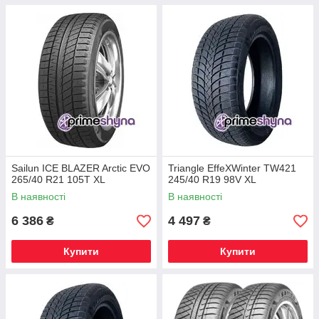
Sailun ICE BLAZER Arctic EVO
Triangle EffeXWinter TW421
265/40 R21 105T XL
245/40 R19 98V XL
В наявності
В наявності
6 386
4 497
₴
₴
Купити
Купити