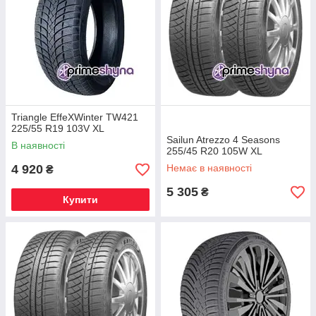
Triangle EffeXWinter TW421
225/55 R19 103V XL
Sailun Atrezzo 4 Seasons
В наявності
255/45 R20 105W XL
4 920
Немає в наявності
₴
5 305
₴
Купити