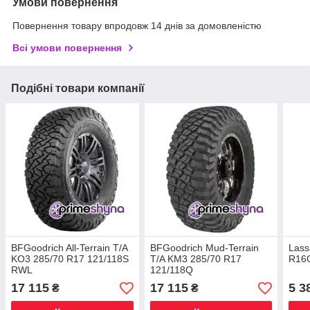
Умови повернення
Повернення товару впродовж 14 днів за домовленістю
Всі умови повернення
Подібні товари компанії
BFGoodrich All-Terrain T/A
BFGoodrich Mud-Terrain
Lass
KO3 285/70 R17 121/118S
T/A KM3 285/70 R17
R16
RWL
121/118Q
17 115
17 115
5 3
₴
₴