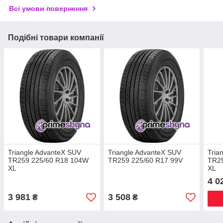
Всі умови повернення
Подібні товари компанії
Triangle AdvanteX SUV
Triangle AdvanteX SUV
Tria
TR259 225/60 R18 104W
TR259 225/60 R17 99V
TR25
XL
XL
4 0
3 981
3 508
₴
₴