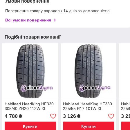
Умови повернення
Повернення товару впродовж 14 днів за домовленістю
Всі умови повернення
Подібні товари компанії
Habilead HeadKing HF330
Habilead HeadKing HF330
Habi
305/40 ZR20 112W XL
225/55 R17 101W XL
225/
4 780
3 126
3 2
₴
₴
Купити
Купити