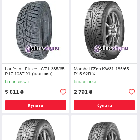
Laufenn I Fit Ice LW71 235/65
Marshal I'Zen KW31 185/65
R17 108T XL (под шип)
R15 92R XL
В наявності
В наявності
5 811
2 791
₴
₴
Купити
Купити