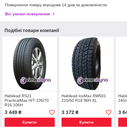
Повернення товару впродовж 14 днів за домовленістю
Всі умови повернення
Подібні товари компанії
Habilead RS21
Habilead IceMax RW501
Habi
PracticalMax H/T 235/70
215/50 R18 96H XL
245/
R16 106H
3 449
3 172
3 6
₴
₴
Купити
Купити