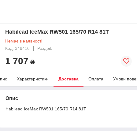
Habilead IceMax RW501 165/70 R14 81T
Немає в наявності
Код: 349416
Роздріб
1 707
₴
пис
Характеристики
Доставка
Оплата
Умови пове
Опис
Habilead IceMax RW501 165/70 R14 81T