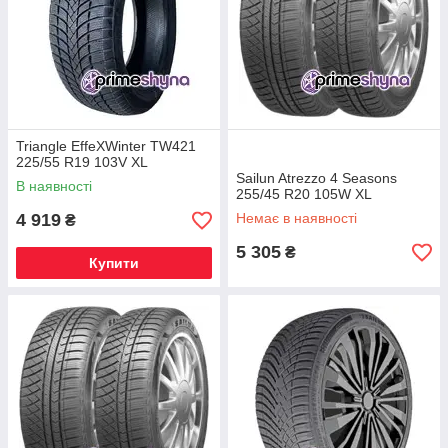
Triangle EffeXWinter TW421
225/55 R19 103V XL
Sailun Atrezzo 4 Seasons
В наявності
255/45 R20 105W XL
4 919
Немає в наявності
₴
5 305
₴
Купити