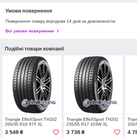
Умови повернення
Повернення товару впродовж 14 днів за домовленістю
Всі умови повернення
Подібні товари компанії
Triangle EffeXSport TH202
Triangle EffeXSport TH202
Tria
265/35 R18 97Y XL
235/55 R17 103W XL
255/
3 549
3 738
4 7
₴
₴