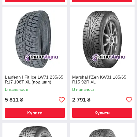
Laufenn I Fit Ice LW71 235/65
Marshal I'Zen KW31 185/65
R17 108T XL (под шип)
R15 92R XL
В наявності
В наявності
5 811
2 791
₴
₴
Купити
Купити